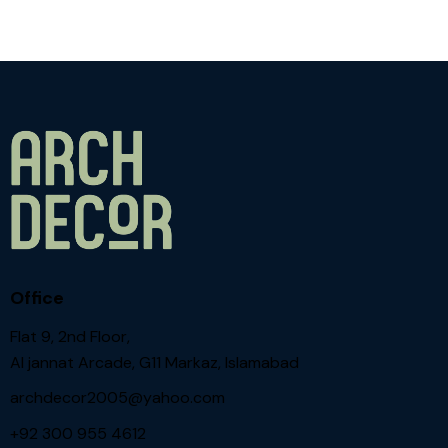
Office
Flat 9, 2nd Floor,
Al jannat Arcade, G11 Markaz, Islamabad
archdecor2005@yahoo.com
+92 300 955 4612