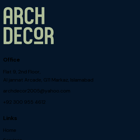
Office
Flat 9, 2nd Floor,
Al jannat Arcade, G11 Markaz, Islamabad
archdecor2005@yahoo.com
+92 300 955 4612
Links
Home