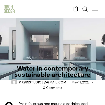
0
DESIGN
Water in contemporary
sustainable architecture
PIXBINSTUDIOS@GMAIL.COM
May 13, 2022
0
Comments
Proin faucibus nec mauris a sodales, sed