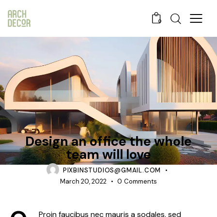
0
DESIGN
Design an office the whole
team will love
PIXBINSTUDIOS@GMAIL.COM
March 20, 2022
0
Comments
Proin faucibus nec mauris a sodales, sed