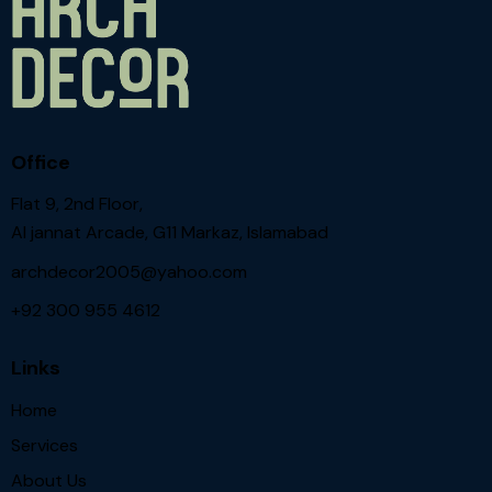
Office
Flat 9, 2nd Floor,
Al jannat Arcade, G11 Markaz, Islamabad
archdecor2005@yahoo.com
+92 300 955 4612
Links
Home
Services
About Us